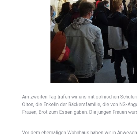
Am zweiten Tag trafen wir uns mit polnischen Schüler
Olton, die Enkelin der Bäckersfamilie, die von NS-An
Frauen, Brot zum Essen gaben. Die jungen Frauen wur
Vor dem ehemaligen Wohnhaus haben wir in Anwesenhe