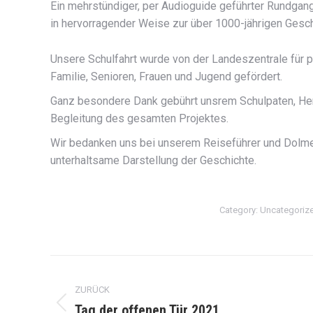
Ein mehrstündiger, per Audioguide geführter Rundga
in hervorragender Weise zur über 1000-jährigen Gesc
Unsere Schulfahrt wurde von der Landeszentrale für 
Familie, Senioren, Frauen und Jugend gefördert.
Ganz besondere Dank gebührt unsrem Schulpaten, Herrn
Begleitung des gesamten Projektes.
Wir bedanken uns bei unserem Reiseführer und Dolmets
unterhaltsame Darstellung der Geschichte.
Category:
Uncategoriz
Kommentarnavigation
ZURÜCK
Tag der offenen Tür 2021
Vorheriger