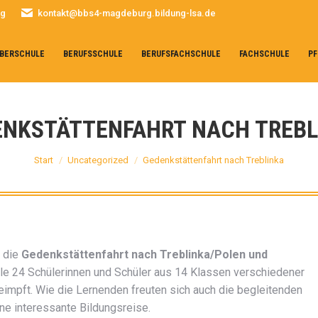
rg
kontakt@bbs4-magdeburg.bildung-lsa.de
BERSCHULE
BERUFSSCHULE
BERUFSFACHSCHULE
FACHSCHULE
PF
ENKSTÄTTENFAHRT NACH TREBL
Sie befinden sich hier:
Start
Uncategorized
Gedenkstättenfahrt nach Treblinka
– die
Gedenkstättenfahrt nach Treblinka/Polen und
Alle 24 Schülerinnen und Schüler aus 14 Klassen verschiedener
geimpft. Wie die Lernenden freuten sich auch die begleitenden
ine interessante Bildungsreise.