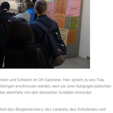
innen und Schülern im Ort Sadowne. Hier sprach zu uns Frau
gehörigen erschossen wurden, weil sie zwei hungrigen jüdischen
den ebenfalls von den deutschen Soldaten ermordet.
it des Bürgermeisters, des Landrats, des Schulleiters und