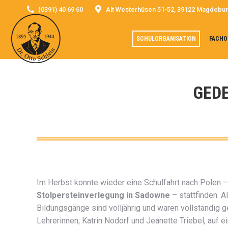
(0391) 40 69 60
Alt Westerhüsen 51-52, 39122 Magdebu
SCHULORGANISATION
FACHO
GED
Im Herbst konnte wieder eine Schulfahrt nach Polen 
Stolpersteinverlegung in Sadowne
– stattfinden. 
Bildungsgänge sind volljährig und waren vollständig 
Lehrerinnen, Katrin Nodorf und Jeanette Triebel, auf e