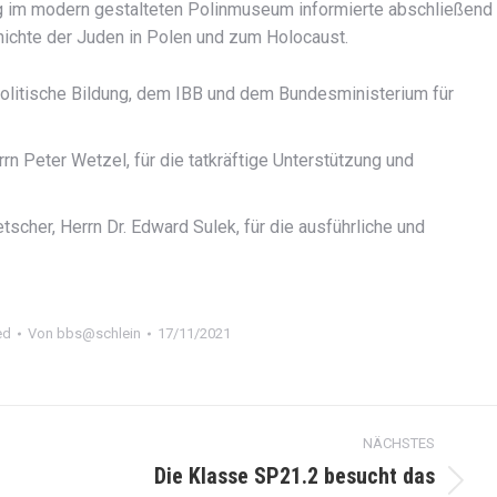
ng im modern gestalteten Polinmuseum informierte abschließend
hichte der Juden in Polen und zum Holocaust.
politische Bildung, dem IBB und dem Bundesministerium für
 Peter Wetzel, für die tatkräftige Unterstützung und
cher, Herrn Dr. Edward Sulek, für die ausführliche und
ed
Von
bbs@schlein
17/11/2021
NÄCHSTES
Die Klasse SP21.2 besucht das
Nächster