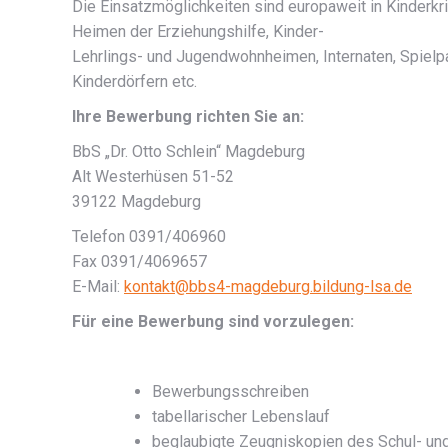
Die Einsatzmöglichkeiten sind europaweit in Kinderkr
Heimen der Erziehungshilfe, Kinder-
Lehrlings- und Jugendwohnheimen, Internaten, Spielpar
Kinderdörfern etc.
Ihre Bewerbung richten Sie an:
BbS „Dr. Otto Schlein“ Magdeburg
Alt Westerhüsen 51-52
39122 Magdeburg
Telefon 0391/406960
Fax 0391/4069657
E-Mail:
kontakt@bbs4-magdeburg.bildung-lsa.de
Für eine Bewerbung sind vorzulegen:
Bewerbungsschreiben
tabellarischer Lebenslauf
beglaubigte Zeugniskopien des Schul- un