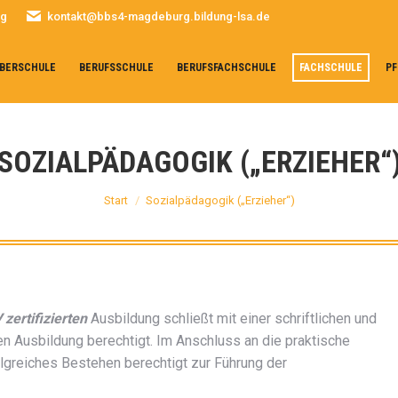
rg
kontakt@bbs4-magdeburg.bildung-lsa.de
BERSCHULE
BERUFSSCHULE
BERUFSFACHSCHULE
FACHSCHULE
PF
SOZIALPÄDAGOGIK („ERZIEHER“
Sie befinden sich hier:
Start
Sozialpädagogik („Erzieher“)
ertifizierten
Ausbildung schließt mit einer schriftlichen und
n Ausbildung berechtigt. Im Anschluss an die praktische
olgreiches Bestehen berechtigt zur Führung der