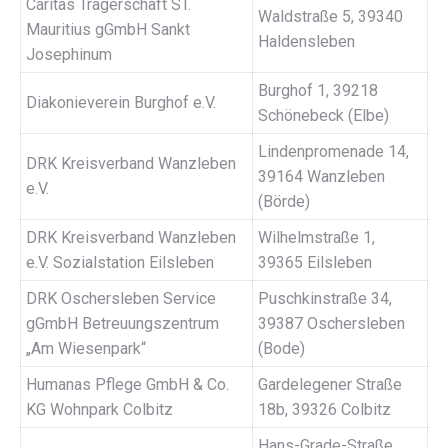
Caritas Trägerschaft ST.
Waldstraße 5, 39340
Mauritius gGmbH Sankt
Haldensleben
Josephinum
Burghof 1, 39218
Diakonieverein Burghof e.V.
Schönebeck (Elbe)
Lindenpromenade 14,
DRK Kreisverband Wanzleben
39164 Wanzleben
e.V.
(Börde)
DRK Kreisverband Wanzleben
Wilhelmstraße 1,
e.V. Sozialstation Eilsleben
39365 Eilsleben
DRK Oschersleben Service
Puschkinstraße 34,
gGmbH Betreuungszentrum
39387 Oschersleben
„Am Wiesenpark“
(Bode)
Humanas Pflege GmbH & Co.
Gardelegener Straße
KG Wohnpark Colbitz
18b, 39326 Colbitz
Hans-Grade-Straße