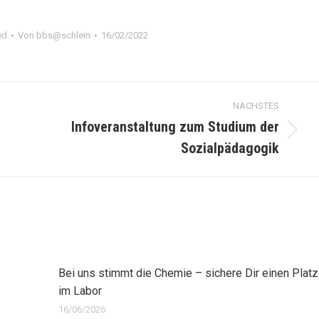
ed
Von
bbs@schlein
16/02/2022
NÄCHSTES
Infoveranstaltung zum Studium der
Nächster
Sozialpädagogik
Beitrag:
Bei uns stimmt die Chemie – sichere Dir einen Platz
im Labor
16/06/2026