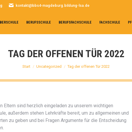
rg
kontakt@bbs4-magdeburg.bildung-lsa.de
BERSCHULE
BERUFSSCHULE
BERUFSFACHSCHULE
FACHSCHULE
PF
TAG DER OFFENEN TÜR 2022
Sie befinden sich hier:
Start
Uncategorized
Tag der offenen Tür 2022
en Eltern sind herzlich eingeladen zu unserem wichtigen
ule, außerdem stehen Lehrkräfte bereit, um zu allgemeinen und
rten zu geben und bei Fragen Argumente für die Entscheidung
n.