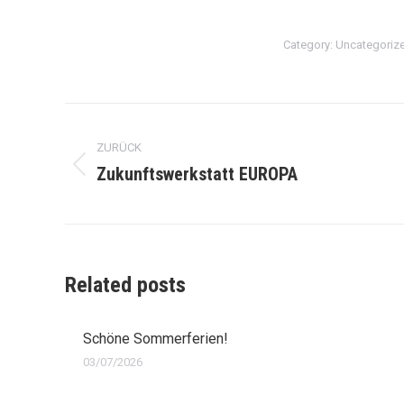
Category:
Uncategoriz
Kommentarnavigation
ZURÜCK
Zukunftswerkstatt EUROPA
Vorheriger
Beitrag:
Related posts
Schöne Sommerferien!
03/07/2026