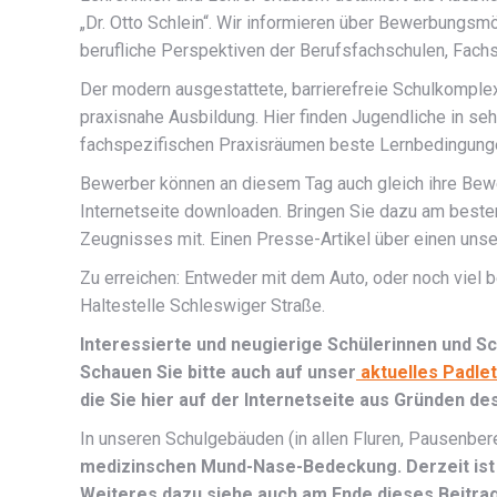
„Dr. Otto Schlein“. Wir informieren über Bewerbungs
berufliche Perspektiven der Berufsfachschulen, Fach
Der modern ausgestattete, barrierefreie Schulkomplex
praxisnahe Ausbildung. Hier finden Jugendliche in s
fachspezifischen Praxisräumen beste Lernbedingunge
Bewerber können an diesem Tag auch gleich ihre Bew
Internetseite downloaden. Bringen Sie dazu am besten
Zeugnisses mit. Einen Presse-Artikel über einen unse
Zu erreichen: Entweder mit dem Auto, oder noch viel b
Haltestelle Schleswiger Straße.
Interessierte und neugierige Schülerinnen und Sch
Schauen Sie bitte auch auf unser
aktuelles Padlet
die Sie hier auf der Internetseite aus Gründen 
In unseren Schulgebäuden (in allen Fluren, Pausenberei
medizinschen Mund-Nase-Bedeckung. Derzeit ist 
Weiteres dazu siehe auch am Ende dieses Beitrag