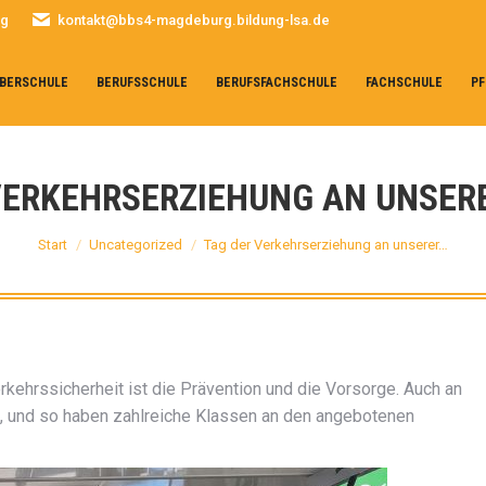
rg
kontakt@bbs4-magdeburg.bildung-lsa.de
BERSCHULE
BERUFSSCHULE
BERUFSFACHSCHULE
FACHSCHULE
PF
VERKEHRSERZIEHUNG AN UNSER
Sie befinden sich hier:
Start
Uncategorized
Tag der Verkehrserziehung an unserer…
ehrssicherheit ist die Prävention und die Vorsorge. Auch an
 und so haben zahlreiche Klassen an den angebotenen