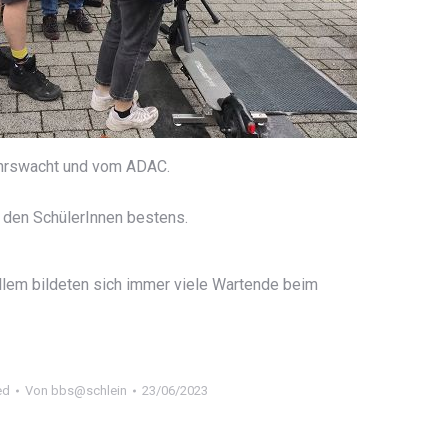
ehrswacht und vom ADAC.
 den SchülerInnen bestens.
lem bildeten sich immer viele Wartende beim
ed
Von
bbs@schlein
23/06/2023