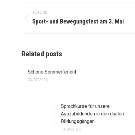
Kommentarnavigation
ZURÜCK
Sport- und Bewegungsfest am 3. Mai
Vorheriger
Beitrag:
Related posts
Schöne Sommerferien!
03/07/2026
Sprachkurse für unsere
Auszubildenden in den dualen
Bildungsgängen
13/05/2026