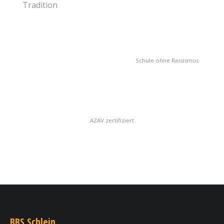
Tradition
Schule ohne Rassismus
AZAV zertifiziert
BBS Schlein