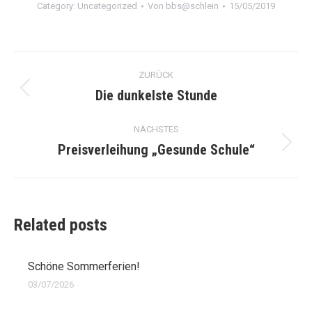
Category:
Uncategorized
Von
bbs@schlein
15/05/2019
Kommentarnavigation
ZURÜCK
Die dunkelste Stunde
Vorheriger
Beitrag:
NÄCHSTES
Preisverleihung „Gesunde Schule“
Nächster
Beitrag:
Related posts
Schöne Sommerferien!
03/07/2026