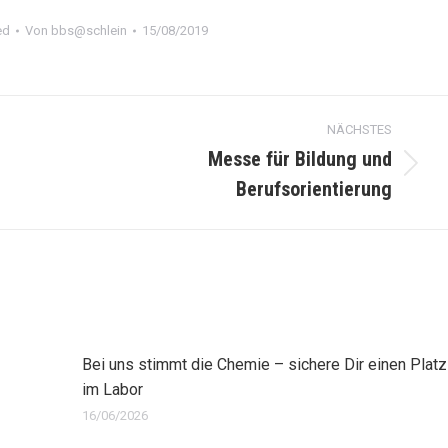
ed
Von
bbs@schlein
15/08/2019
NÄCHSTES
Messe für Bildung und
Nächster
Berufsorientierung
Beitrag:
Bei uns stimmt die Chemie – sichere Dir einen Platz
im Labor
16/06/2026