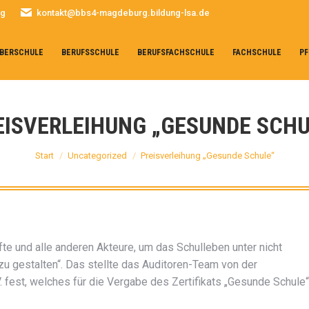
rg
kontakt@bbs4-magdeburg.bildung-lsa.de
BERSCHULE
BERUFSSCHULE
BERUFSFACHSCHULE
FACHSCHULE
PF
EISVERLEIHUNG „GESUNDE SCHU
Sie befinden sich hier:
Start
Uncategorized
Preisverleihung „Gesunde Schule“
fte und alle anderen Akteure, um das Schulleben unter nicht
u gestalten“. Das stellte das Auditoren-Team von der
 fest, welches für die Vergabe des Zertifikats „Gesunde Schule“