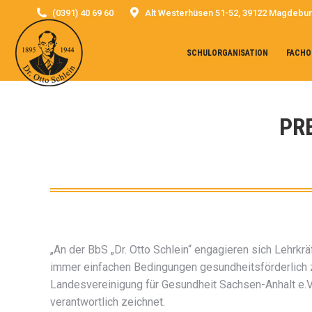
(0391) 40 69 60
Alt Westerhüsen 51-52, 39122 Magdebu
SCHULORGANISATION
FACHO
PR
„An der BbS „Dr. Otto Schlein“ engagieren sich Lehrkrä
immer einfachen Bedingungen gesundheitsförderlich z
Landesvereinigung für Gesundheit Sachsen-Anhalt e.V.
verantwortlich zeichnet.