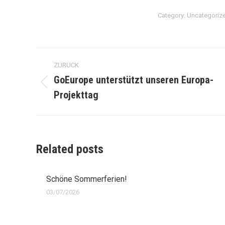
Category:
Uncategoriz
Kommentarnavigation
ZURÜCK
GoEurope unterstützt unseren Europa-
Vorheriger
Projekttag
Beitrag:
Related posts
Schöne Sommerferien!
03/07/2026