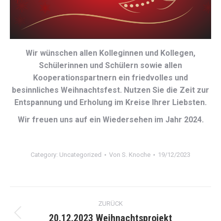
Wir wünschen allen Kolleginnen und Kollegen,
Schülerinnen und Schülern sowie allen
Kooperationspartnern ein friedvolles und
besinnliches Weihnachtsfest. Nutzen Sie die Zeit zur
Entspannung und Erholung im Kreise Ihrer Liebsten.
Wir freuen uns auf ein Wiedersehen im Jahr 2024.
Category:
Uncategorized
Von
S. Knoche
19/12/2023
Kommentarnavigation
ZURÜCK
20.12.2023 Weihnachtsprojekt
Vorheriger