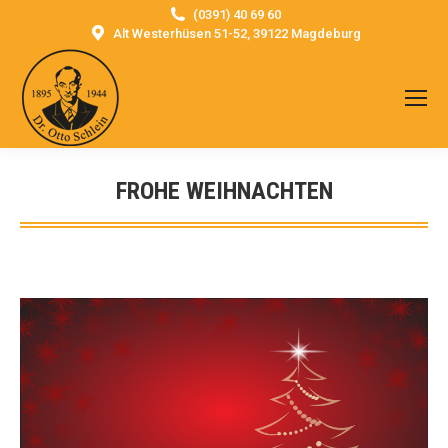
(0391) 40 69 60
Alt Westerhüsen 51-52, 39122 Magdeburg
FROHE WEIHNACHTEN
Sie befinden sich hier: