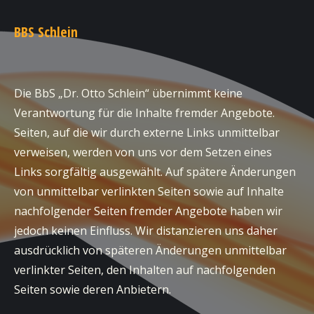
BBS Schlein
Die BbS „Dr. Otto Schlein“ übernimmt keine
Verantwortung für die Inhalte fremder Angebote.
Seiten, auf die wir durch externe Links unmittelbar
verweisen, werden von uns vor dem Setzen eines
Links sorgfältig ausgewählt. Auf spätere Änderungen
von unmittelbar verlinkten Seiten sowie auf Inhalte
nachfolgender Seiten fremder Angebote haben wir
jedoch keinen Einfluss. Wir distanzieren uns daher
ausdrücklich von späteren Änderungen unmittelbar
verlinkter Seiten, den Inhalten auf nachfolgenden
Seiten sowie deren Anbietern.