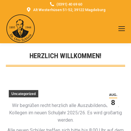
(0391) 40 69 60
Alt Westerhüsen 51-52, 39122 Magdeburg
HERZLICH WILLKOMMEN!
Sie befinden sich hier:
Uncategorized
AUG.
8
Wir begrüßen recht herzlich alle Auszubildenden und
Kollegen im neuen Schuljahr 2025/26. Es wird großartig
werden.
Alle neuen Schüler treffen sich bitte bis 8.00 Uhr auf dem