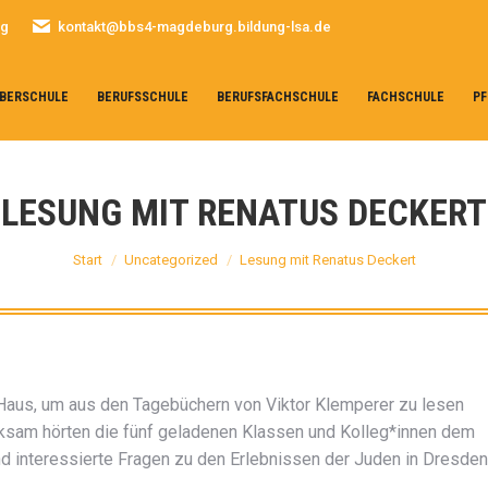
rg
kontakt@bbs4-magdeburg.bildung-lsa.de
BERSCHULE
BERUFSSCHULE
BERUFSFACHSCHULE
FACHSCHULE
PF
LESUNG MIT RENATUS DECKERT
Sie befinden sich hier:
Start
Uncategorized
Lesung mit Renatus Deckert
Haus, um aus den Tagebüchern von Viktor Klemperer zu lesen
sam hörten die fünf geladenen Klassen und Kolleg*innen dem
d interessierte Fragen zu den Erlebnissen der Juden in Dresden