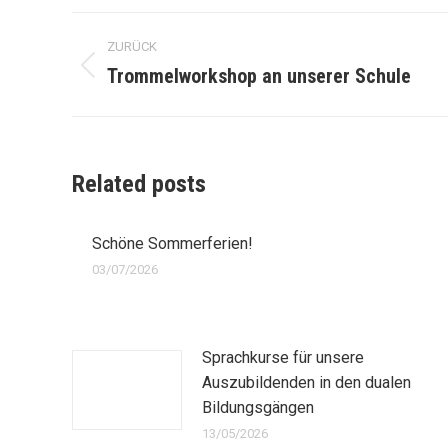
Kommentarnavigation
ZURÜCK
Trommelworkshop an unserer Schule
Vorheriger
Beitrag:
Related posts
Schöne Sommerferien!
03/07/2026
Sprachkurse für unsere
Auszubildenden in den dualen
Bildungsgängen
13/05/2026