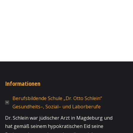
Informationen
Berufsbildende Schule „Dr. Otto Schlein“
Gesundheits–, Sozial– und Laborberufe
Dr. Schlein war jüdischer Arzt in Magdeburg und
hat gemäß seinem hypokratischen Eid seine