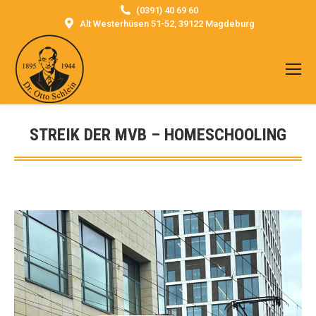
(0391) 40 69 60
Alt Westerhüsen 51-52, 39122 Magdeburg
STREIK DER MVB – HOMESCHOOLING
Sie befinden sich hier: