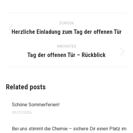
Kommentarnavigation
ZURÜCK
Herzliche Einladung zum Tag der offenen Tür
Vorheriger
Beitrag:
NÄCHSTES
Tag der offenen Tür – Rückblick
Nächster
Beitrag:
Related posts
Schöne Sommerferien!
03/07/2026
Bei uns stimmt die Chemie – sichere Dir einen Platz im