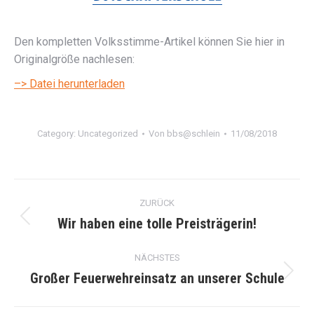
Den kompletten Volksstimme-Artikel können Sie hier in
Originalgröße nachlesen:
–> Datei herunterladen
Category:
Uncategorized
Von
bbs@schlein
11/08/2018
Kommentarnavigation
ZURÜCK
Wir haben eine tolle Preisträgerin!
Vorheriger
Beitrag:
NÄCHSTES
Großer Feuerwehreinsatz an unserer Schule
Nächster
Beitrag: