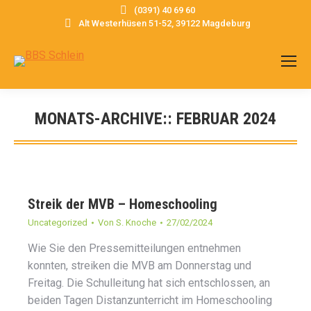
(0391) 40 69 60
Alt Westerhüsen 51-52, 39122 Magdeburg
MONATS-ARCHIVE::
FEBRUAR 2024
Sie befinden sich hier:
Streik der MVB – Homeschooling
Uncategorized
Von
S. Knoche
27/02/2024
Wie Sie den Pressemitteilungen entnehmen
konnten, streiken die MVB am Donnerstag und
Freitag. Die Schulleitung hat sich entschlossen, an
beiden Tagen Distanzunterricht im Homeschooling