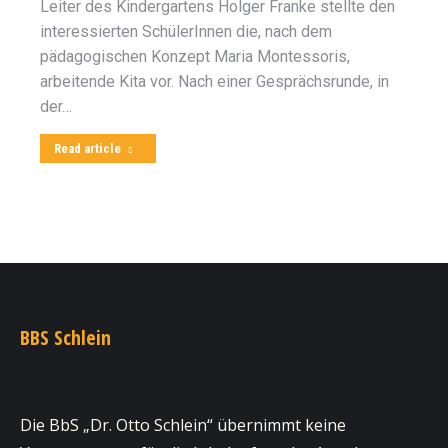
Leiter des Kindergartens Holger Franke stellte den
interessierten SchülerInnen die, nach dem
pädagogischen Konzept Maria Montessoris,
arbeitende Kita vor. Nach einer Gesprächsrunde, in
der…
Read article
BBS Schlein
Die BbS „Dr. Otto Schlein“ übernimmt keine