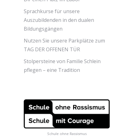
Sprachkurse für unsere
Auszubildenden in den dualen
Bildungsgängen
Nutzen Sie unsere Parkplätze zum
TAG DER OFFENEN TÜR
Stolpersteine von Familie Schlein
pflegen – eine Tradition
Schule ohne Rassismus