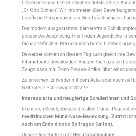
Lehrerinnen und Lehrer erläutern detailliert die Ausb
„Dr. Otto Schlein“. Wir informieren über Bewerbungs
berufliche Perspektiven der Berufsfachschulen, Fach
Der modern ausgestattete, barrierefreie Schulkomplex
praxisnahe Ausbildung. Hier finden Jugendliche in s
fachspezifischen Praxisräumen beste Lernbedingunge
Bewerber können an diesem Tag auch gleich ihre Bew
Internetseite downloaden. Bringen Sie dazu am besten
Zeugnisses mit. Einen Presse-Artikel über einen unse
Zu erreichen: Entweder mit dem Auto, oder noch viel b
Haltestelle Schleswiger Straße.
Interessierte und neugierige Schülerinnen und Sch
In unseren Schulgebäuden (in allen Fluren, Pausenberei
medizinschen Mund-Nase-Bedeckung. Zutritt ist 
auch am Ende dieses Beitrages (unten).
Unsere Angebote in der
Berufsfachschule
: