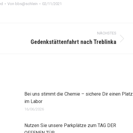
ed
Von
bbs@schlein
02/11/2021
NÄCHSTES
Gedenkstättenfahrt nach Treblinka
Nächster
Beitrag:
Bei uns stimmt die Chemie – sichere Dir einen Platz
im Labor
16/06/2026
Nutzen Sie unsere Parkplätze zum TAG DER
OFFENEN TÜR