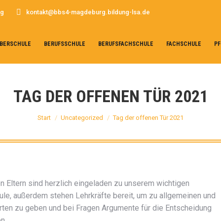
rg
kontakt@bbs4-magdeburg.bildung-lsa.de
BERSCHULE
BERUFSSCHULE
BERUFSFACHSCHULE
FACHSCHULE
PF
TAG DER OFFENEN TÜR 2021
Sie befinden sich hier:
Start
Uncategorized
Tag der offenen Tür 2021
en Eltern sind herzlich eingeladen zu unserem wichtigen
ule, außerdem stehen Lehrkräfte bereit, um zu allgemeinen und
rten zu geben und bei Fragen Argumente für die Entscheidung
n.