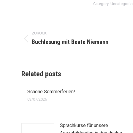
Category:
Uncategoriz
Kommentarnavigation
ZURÜCK
Buchlesung mit Beate Niemann
Vorheriger
Beitrag:
Related posts
Schöne Sommerferien!
03/07/2026
Sprachkurse für unsere
Auszubildenden in den dualen