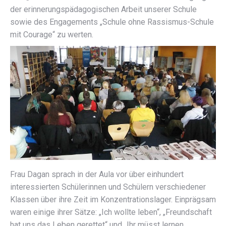
der erinnerungspädagogischen Arbeit unserer Schule
sowie des Engagements „Schule ohne Rassismus-Schule
mit Courage“ zu werten.
Frau Dagan sprach in der Aula vor über einhundert
interessierten Schülerinnen und Schülern verschiedener
Klassen über ihre Zeit im Konzentrationslager. Einprägsam
waren einige ihrer Sätze: „Ich wollte leben“, „Freundschaft
hat uns das Leben gerettet“ und „Ihr müsst lernen,