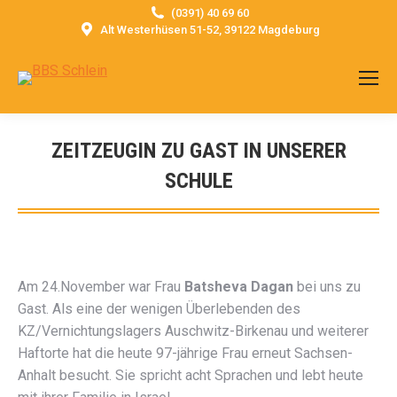
(0391) 40 69 60
Alt Westerhüsen 51-52, 39122 Magdeburg
ZEITZEUGIN ZU GAST IN UNSERER
SCHULE
Sie befinden sich hier:
Am 24.November war Frau
Batsheva Dagan
bei uns zu
Gast. Als eine der wenigen Überlebenden des
KZ/Vernichtungslagers Auschwitz-Birkenau und weiterer
Haftorte hat die heute 97-jährige Frau erneut Sachsen-
Anhalt besucht. Sie spricht acht Sprachen und lebt heute