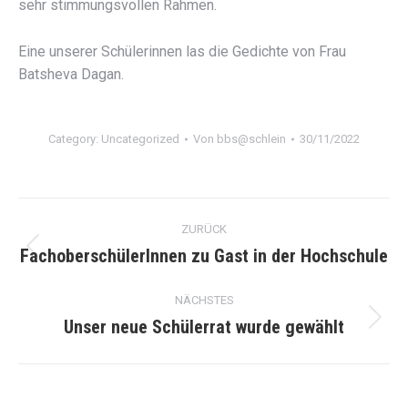
sehr stimmungsvollen Rahmen.
Eine unserer Schülerinnen las die Gedichte von Frau
Batsheva Dagan.
Category:
Uncategorized
Von
bbs@schlein
30/11/2022
Kommentarnavigation
ZURÜCK
FachoberschülerInnen zu Gast in der Hochschule
Vorheriger
Beitrag:
NÄCHSTES
Unser neue Schülerrat wurde gewählt
Nächster
Beitrag: