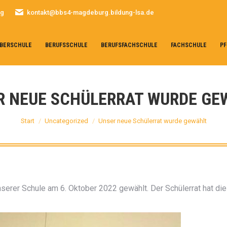
rg
kontakt@bbs4-magdeburg.bildung-lsa.de
BERSCHULE
BERUFSSCHULE
BERUFSFACHSCHULE
FACHSCHULE
PF
R NEUE SCHÜLERRAT WURDE GE
Sie befinden sich hier:
Start
Uncategorized
Unser neue Schülerrat wurde gewählt
serer Schule am 6. Oktober 2022 gewählt. Der Schülerrat hat die