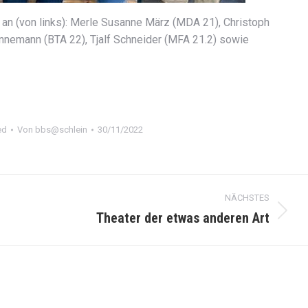
an (von links): Merle Susanne März (MDA 21), Christoph
nnemann (BTA 22), Tjalf Schneider (MFA 21.2) sowie
ed
Von
bbs@schlein
30/11/2022
NÄCHSTES
Theater der etwas anderen Art
Nächster
Beitrag: