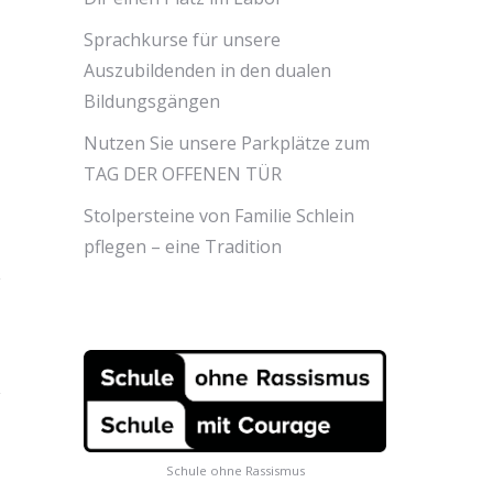
Sprachkurse für unsere
Auszubildenden in den dualen
Bildungsgängen
Nutzen Sie unsere Parkplätze zum
TAG DER OFFENEN TÜR
Stolpersteine von Familie Schlein
pflegen – eine Tradition
Schule ohne Rassismus